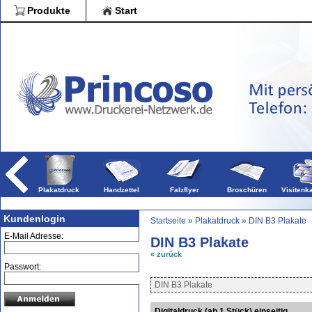
Blöcke
Produkte
Start
Broschüren
Falzflye
Druckpro
Plakatdruck
Handzettel
Falzflyer
Broschüren
Visitenk
Kundenlogin
Startseite
»
Plakatdruck
»
DIN B3 Plakate
E-Mail Adresse:
DIN B3 Plakate
« zurück
Passwort:
DIN B3 Plakate
Digitaldruck (ab 1 Stück) einseitig