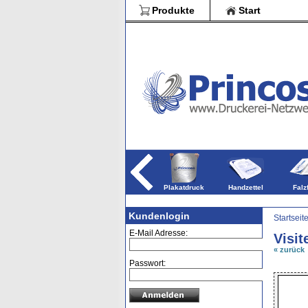
Blöcke
Produkte
Start
Broschür
weitere Druckpro
Plakatdruck
Handzettel
Falz
Kundenlogin
Startseit
E-Mail Adresse:
Visit
« zurück
Passwort: