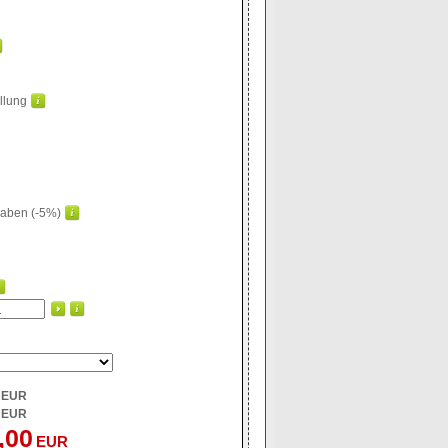
llung
gaben (-5%)
EUR
EUR
,00
EUR