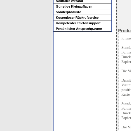
Neutraler Versand
Günstige Kleinauflagen
Sonderprodukte
Kostenloser Rückrufservice
Kompetenter Telefonsupport
Persönlicher Ansprechpartner
Produ
forms
Stand
Forma
Druck:
Papie
Die Vi
Damit
Visit
posit
Karte 
Stand
Forma
Druck
Papie
Die
V