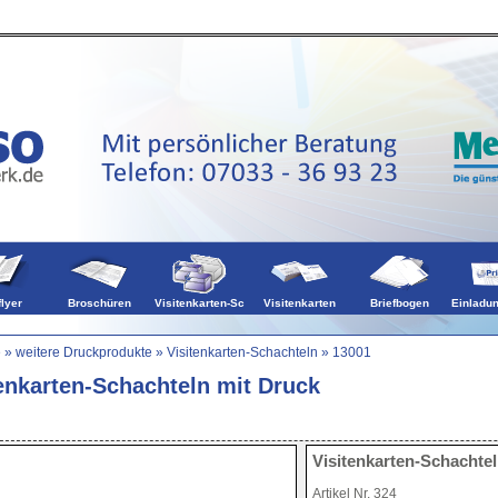
en
Falzflyer
Kalender
flyer
Broschüren
Visitenkarten-Sc
Visitenkarten
Briefbogen
Einladu
e
»
weitere Druckprodukte
»
Visitenkarten-Schachteln
»
13001
enkarten-Schachteln mit Druck
Visitenkarten-Schachtel
Artikel Nr. 324