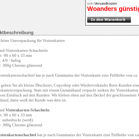
exkl.
Versandkosten
Woanders günsti
ktbeschreibung
chöne Umverpackung für Visitenkarten
ard Visitenkarten-Schachteln
t: 90 x 60 x 33 mm
 4/0 - farbig
r: 300g Chromo glänzend
sitenkartenschachtel hat je nach Grammatur der Visitenkarte eine Füllhöhe von ca.
 geben Sie als kleine Druckerei, Copyshop oder Wiederverkäufer Ihren Kunden ein
enkartenverpackung. Statt mit einem Gummiband verpackt wirken die Visitenkarten g
iven Eindruck auf den Kunden. Wir kleben oben auf den Deckel der geschlossenen 
drauf, dann weiß der Kunde was drin ist.
ard
Visitenkarten-Schachteln
t: 90 x 60 x 33 mm
: unbedruckt (weiß)
r: 300g Chromo glänzend
isitenkartenschachtel
hat je nach Grammatur der Visitenkarte eine Füllhöhe von ca.