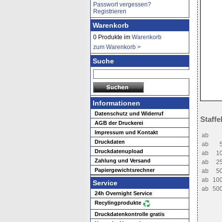
Passwort vergessen?
Registrieren
Warenkorb
0 Produkte im
Warenkorb
zum Warenkorb >
Suche
Informationen
Datenschutz und Widerruf
Staffe
AGB der Druckerei
Impressum und Kontakt
ab
Druckdaten
ab
Druckdatenupload
ab
1
Zahlung und Versand
ab
2
Papiergewichtsrechner
ab
5
ab
10
Service
ab
50
24h Overnight Service
Recylingprodukte
Druckdatenkontrolle gratis