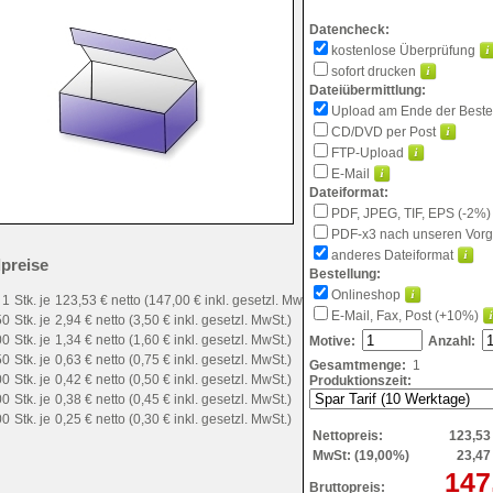
Datencheck:
kostenlose Überprüfung
sofort drucken
Dateiübermittlung:
Upload am Ende der Beste
CD/DVD per Post
FTP-Upload
E-Mail
Dateiformat:
PDF, JPEG, TIF, EPS (-2%)
PDF-x3 nach unseren Vor
anderes Dateiformat
lpreise
Bestellung:
Onlineshop
1
Stk. je
123,53 € netto (147,00 € inkl. gesetzl. MwSt.)
E-Mail, Fax, Post (+10%)
50
Stk. je
2,94 € netto (3,50 € inkl. gesetzl. MwSt.)
00
Stk. je
1,34 € netto (1,60 € inkl. gesetzl. MwSt.)
Motive:
Anzahl:
50
Stk. je
0,63 € netto (0,75 € inkl. gesetzl. MwSt.)
Gesamtmenge:
1
00
Stk. je
0,42 € netto (0,50 € inkl. gesetzl. MwSt.)
Produktionszeit:
00
Stk. je
0,38 € netto (0,45 € inkl. gesetzl. MwSt.)
00
Stk. je
0,25 € netto (0,30 € inkl. gesetzl. MwSt.)
Nettopreis:
123,53
MwSt: (19,00%)
23,47
147
Bruttopreis: