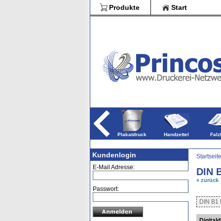
Blöcke
Produkte
Start
Broschür
weitere Druckpro
Plakatdruck
Handzettel
Falz
Kundenlogin
Startseit
E-Mail Adresse:
DIN 
« zurück
Passwort:
DIN B1 
Digitald