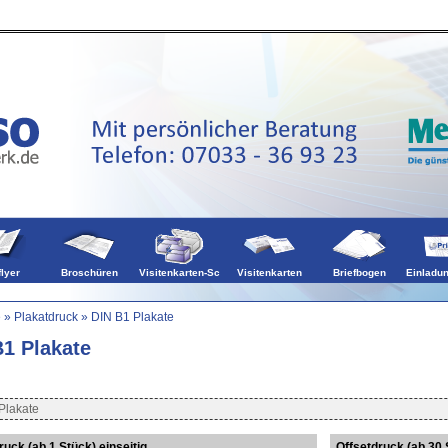
en
Falzflyer
Kalender
flyer
Broschüren
Visitenkarten-Sc
Visitenkarten
Briefbogen
Einladu
e
»
Plakatdruck
»
DIN B1 Plakate
B1 Plakate
Plakate
ruck (ab 1 Stück) einseitig
Offsetdruck (ab 30 