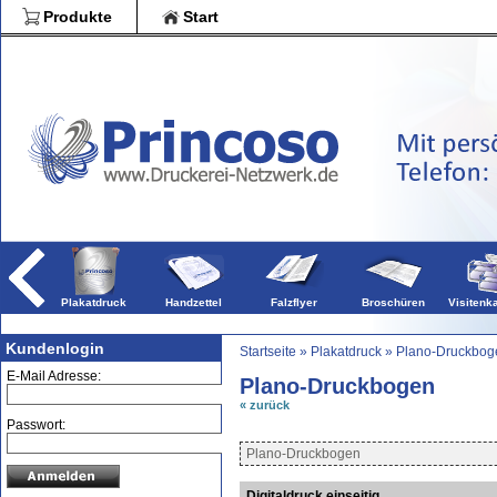
Blöcke
Produkte
Start
Broschüren
Falzflye
Druckpro
Plakatdruck
Handzettel
Falzflyer
Broschüren
Visitenk
Kundenlogin
Startseite
»
Plakatdruck
»
Plano-Druckbog
E-Mail Adresse:
Plano-Druckbogen
« zurück
Passwort:
Plano-Druckbogen
Digitaldruck einseitig