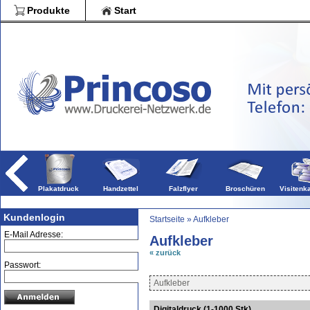
Blöcke
Produkte
Start
Broschüren
Falzflye
Plakatdruck
Handzettel
Falzflyer
Broschüren
Visitenkarten-Sc
Kundenlogin
Startseite
»
Aufkleber
E-Mail Adresse:
Aufkleber
« zurück
Passwort:
Aufkleber
Digitaldruck (1-1000 Stk)