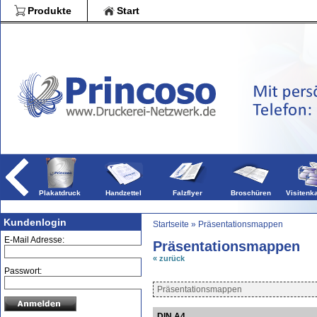
Blöcke
Produkte
Start
Broschüren
Falzflye
Druckpro
Plakatdruck
Handzettel
Falzflyer
Broschüren
Visitenk
Kundenlogin
Startseite
»
Präsentationsmappen
E-Mail Adresse:
Präsentationsmappen
« zurück
Passwort:
Präsentationsmappen
DIN A4